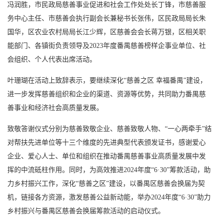
冯润胜，市民政局慈善事业促进和社会工作处处长丁锋，市慈善服
务中心主任、市慈善会执行副会长兼秘书长张伟，区民政局局长朱
国华，区农业农村局局长江少辉，区慈善会会长蒋万银，区相关职
能部门、各镇街负责领导及2023年度番禺慈善榜样企事业单位、社
会组织、个人代表出席活动。
叶珊瑚在活动上致辞表示，要继续深化“慈善之区 幸福番禺”建设，
进一步发挥慈善组织和企业的渠道、资源等优势，共同助力番禺慈
善事业和经济社会高质量发展。
致敬答谢仪式分别为慈善致敬企业、慈善致敬人物、“一心两牵手”结
对帮扶先进单位等十三个维度的先进典型代表颁发证书，感谢爱心
企业、爱心人士、单位和组织在推动番禺慈善事业高质量发展中发
挥的中流砥柱作用。同时，为高效推进2024年度“6·30”筹款活动，助
力乡村振兴工作，深化“慈善之区”建设，以番禺区慈善会换届为契
机，链接各方资源，激发慈善公益新动能，举办2024年度“6·30”助力
乡村振兴与番禺区慈善会换届筹款活动的启动仪式。