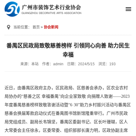
当前位置：
首页
协会新闻
番禺区民政局致敬慈善榜样 引领同心向善 助力民生
幸福
来源：本站
作者：admin
日期：2024/5/15
浏览：
193
近日，由番禺区政府主办，区民政局、区慈善会承办，区农业农村
局协办的“慈善之区 幸福番禺”向企业家致敬 向捐赠人致谢——2023
年度番禺慈善榜样致敬答谢活动暨“6·30”助力乡村振兴活动与番禺区
慈善会换届筹款启动仪式在番禺图书馆新馆隆重举行。广州市民政
局党组成员、副局长韦锦坚，番禺区委副书记、区长叶珊瑚，区人
大常委会主任徐永，区委常委、组织部部长唐力明，区政协副主席